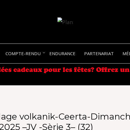
SERGIO NANGERONI #16
VOLKA
COMPTE-RENDU
ENDURANCE
PARTENARIAT
MÉ
ENDU
lage volkanik-Ceerta-Dimanch
2025 –JV -Sèrie 3– (32)