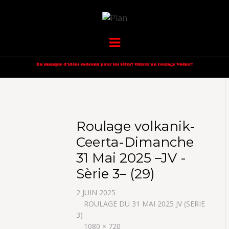
VOLKANIK-
SERGIO NANGERONI #16
Menu
ENDURANCE
Roulage volkanik-
Ceerta-Dimanche
31 Mai 2025 –JV -
Sèrie 3– (29)
2 JUIN 2025
ROULAGE DU 31 MAI 2025 JV (SERIE
3)
1080 × 720