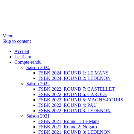
Menu
Skip to content
SERGIO NANGERONI #16
Volkanik-Endurance
Accueil
Le Team
Compte-rendu
Saison 2024
FSBK 2024, ROUND 1: LE MANS
FSBK 2024, ROUND 2: LEDENON
Saison 2022
FSBK 2022, ROUND 7: CASTELLET
FSBK 2022, ROUND 6: CAROLE
FSBK 2022, ROUND 5: MAGNY-COURS
FSBK 2022, ROUND 4: PAU
FSBK 2022, ROUND 3: LEDENON
Saison 2021
FSBK 2021, Round 1: Le Mans
FSBK 2021, Round 2: Nogaro
FSBK 2021, ROUND 3: LEDENON