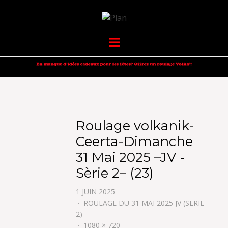
VOLKANIK-
SERGIO NANGERONI #16
Menu
ENDURANCE
Roulage volkanik-
Ceerta-Dimanche
31 Mai 2025 –JV -
Sèrie 2– (23)
1 JUIN 2025
ROULAGE DU 31 MAI 2025 JV (SERIE
2)
1080 × 720