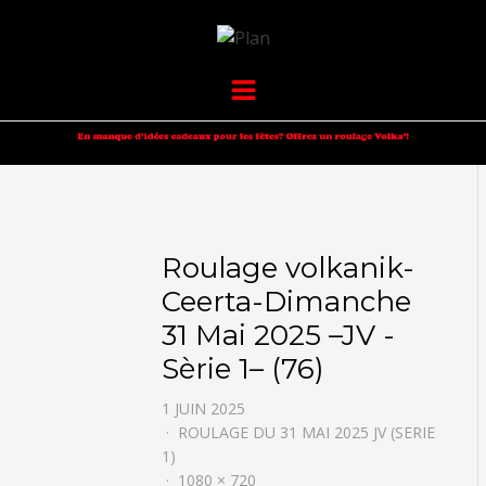
VOLKANIK-
SERGIO NANGERONI #16
Menu
ENDURANCE
Roulage volkanik-
Ceerta-Dimanche
31 Mai 2025 –JV -
Sèrie 1– (76)
1 JUIN 2025
ROULAGE DU 31 MAI 2025 JV (SERIE
1)
1080 × 720