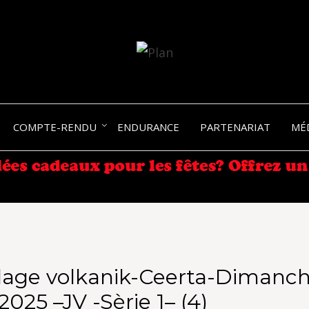
SERGIO NANGERONI #16
VOLKA
COMPTE-RENDU
ENDURANCE
PARTENARIAT
MÉ
ENDU
lage volkanik-Ceerta-Dimanch
2025 –JV -Sèrie 1– (4)