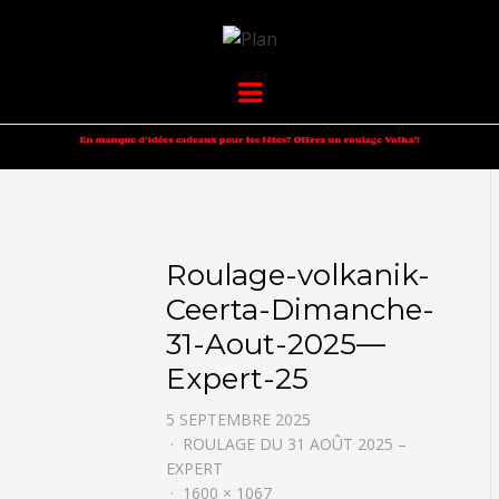
VOLKANIK-
SERGIO NANGERONI #16
Menu
ENDURANCE
Roulage-volkanik-
Ceerta-Dimanche-
31-Aout-2025—
Expert-25
5 SEPTEMBRE 2025
ROULAGE DU 31 AOÛT 2025 –
EXPERT
1600 × 1067