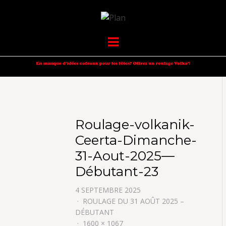
VOLKANIK-
SERGIO NANGERONI #16
Menu
ENDURANCE
Roulage-volkanik-
Ceerta-Dimanche-
31-Aout-2025—
Débutant-23
4 SEPTEMBRE 2025
ROULAGE DU 31 AOÛT 2025 –
DÉBUTANT
1600 × 1067