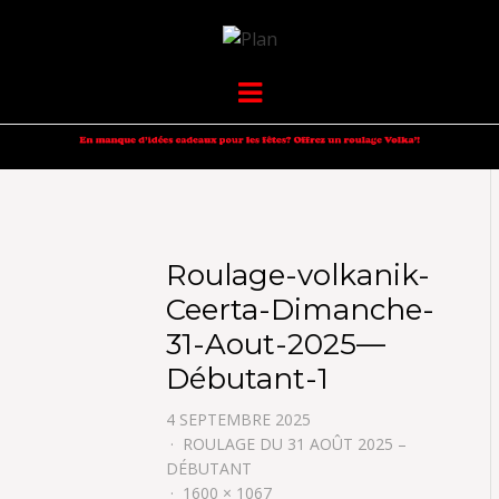
VOLKANIK-
SERGIO NANGERONI #16
Menu
ENDURANCE
Roulage-volkanik-
Ceerta-Dimanche-
31-Aout-2025—
Débutant-1
4 SEPTEMBRE 2025
ROULAGE DU 31 AOÛT 2025 –
DÉBUTANT
1600 × 1067