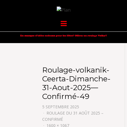
VOLKANIK-
SERGIO NANGERONI #16
Menu
ENDURANCE
Roulage-volkanik-
Ceerta-Dimanche-
31-Aout-2025—
Confirmé-49
5 SEPTEMBRE 2025
ROULAGE DU 31 AOÛT 2025 –
CONFIRMÉ
1600 × 1067