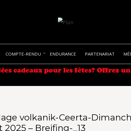
SERGIO NANGERONI #16
VOLKA
COMPTE-RENDU
ENDURANCE
PARTENARIAT
MÉ
ENDU
lage volkanik-Ceerta-Dimanch
 2025 – Breifing-_13