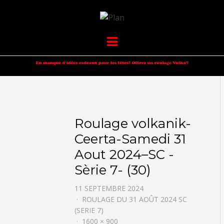
VOLKANIK-
SERGIO NANGERONI #16
Menu
ENDURANCE
Roulage volkanik-
Ceerta-Samedi 31
Aout 2024–SC -
Sèrie 7- (30)
11 SEPTEMBRE 2024
ROULAGE DU 31 AOÛT 2024 SC
(SERIE 7)
1600 × 900