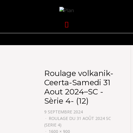
VOLKANIK-
SERGIO NANGERONI #16
Menu
ENDURANCE
Roulage volkanik-
Ceerta-Samedi 31
Aout 2024–SC -
Sèrie 4- (12)
9 SEPTEMBRE 2024
ROULAGE DU 31 AOÛT 2024 SC
(SERIE 4)
1600 × 900