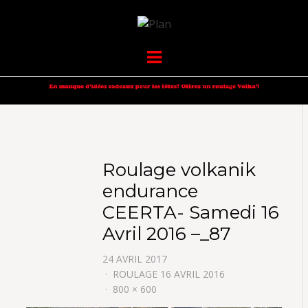
VOLKANIK-
SERGIO NANGERONI #16
Menu
ENDURANCE
Roulage volkanik
endurance
CEERTA- Samedi 16
Avril 2016 –_87
24 AVRIL 2017
ROULAGE 16 AVRIL 2016
800 × 600