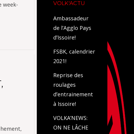
VOLK'ACTU
e week-
Ambassadeur
de l’Agglo Pays
d’Issoire!
FSBK, calendrier
2021!
Reprise des
,
roulages
d’entrainement
à Issoire!
VOLKA’NEWS:
ON NE LÂCHE
nchement,