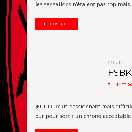
les sensations n’étaient pas top mais
LIRE LA SUITE
ACCUEIL
FSBK
POSTED
7 JUILLET 2
ON
JEUDI Circuit passionnant mais difficil
dur pour sortir un chrono acceptable 