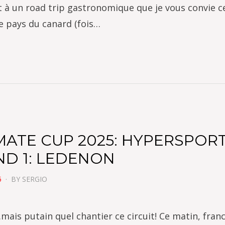
st à un road trip gastronomique que je vous convie c
le pays du canard (fois…
MATE CUP 2025: HYPERSPORT
D 1: LEDENON
5
BY
SERGIO
i…mais putain quel chantier ce circuit! Ce matin, fra