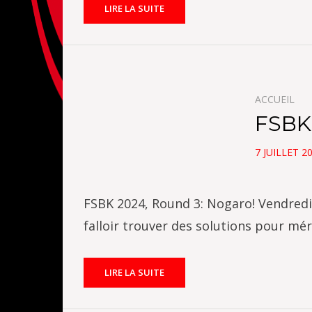
LIRE LA SUITE
ACCUEIL
FSBK
POSTED
7 JUILLET 2
ON
FSBK 2024, Round 3: Nogaro! Vendredi L
falloir trouver des solutions pour mé
LIRE LA SUITE