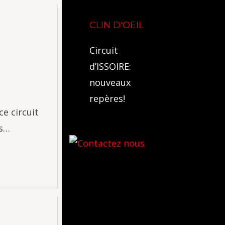
CLIN D'OEIL
Circuit
d’ISSOIRE:
nouveaux
repères!
e circuit
es…